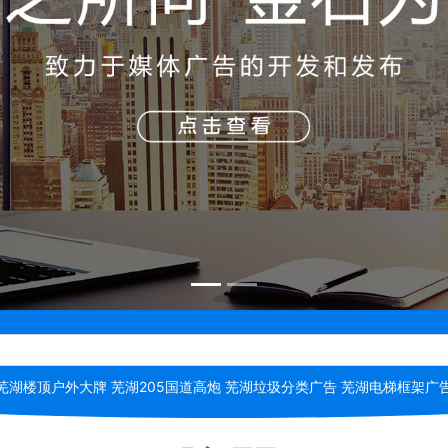
芜湖楼顶户外大牌 芜湖205国道高炮 芜湖垃圾分类广告 芜湖电梯框架广