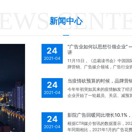
EWS CENT
新闻中心
“广告业如何以思想引领企业”
24
讲
2021-04
11月15日，《总裁读书会》中国
牌营销、广告媒介领域，广告行业
当疫情砍预算的时候，品牌营
24
今年年初突如其来的疫情触发了经
2021-04
企业开始了一轮裁员、关店、减预算
影院广告回暖同比增长10.1%，
24
根据CTR媒介智讯的数据显示，202
2021-04
年同期相比，2021年1月的广告